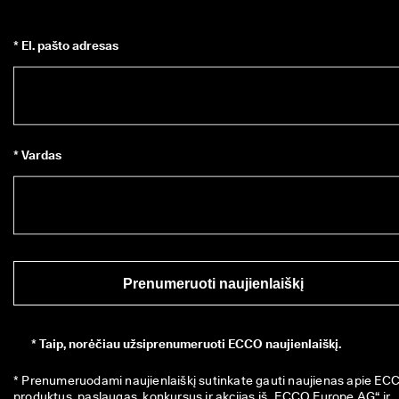
* El. pašto adresas
* Vardas
Prenumeruoti naujienlaiškį
*
Taip, norėčiau užsiprenumeruoti ECCO naujienlaiškį.
* Prenumeruodami naujienlaiškį sutinkate gauti naujienas apie ECC
produktus, paslaugas, konkursus ir akcijas iš „ECCO Europe AG“ ir 