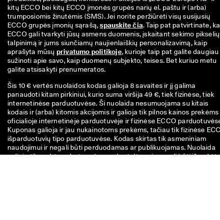
kitų ECCO bei kitų ECCO įmonės grupės narių el. paštu ir (arba) 
trumposiomis žinutėmis (SMS). Jei norite peržiūrėti visų susijusių 
ECCO grupės įmonių sąrašą, 
spauskite čia
. Taip pat patvirtinate, ka
ECCO gali tvarkyti jūsų asmens duomenis, įskaitant sekimo pikselių 
talpinimą ir jums siunčiamų naujienlaiškių personalizavimą, kaip 
aprašyta mūsų 
privatumo politikoje
, kurioje taip pat galite daugiau 
sužinoti apie savo, kaip duomenų subjekto, teises. Bet kuriuo metu 
galite atsisakyti prenumeratos.
Šis 10 € vertės nuolaidos kodas galioja 8 savaites ir jį galima
panaudoti kitam pirkiniui, kurio suma viršija 49 €, tiek fizinėse, tiek
internetinėse parduotuvėse. Ši nuolaida nesumuojama su kitais
kodais ir (arba) kitomis akcijomis ir galioja tik pilnos kainos prekėms
oficialioje internetinėje parduotuvėje ir fizinėse ECCO parduotuvės
Kuponas galioja ir jau nukainotoms prekėms, tačiau tik fizinėse EC
išparduotuvių tipo parduotuvėse. Kodas skirtas tik asmeniniam
naudojimui ir negali būti perduodamas ar publikuojamas. Nuolaida
galioja tik prekėms, bet ne dovanų kortelėms, ir negali būti išmokėt
grynaisiais. Kuponą galima panaudoti tik vieną kartą.
Jei turite klausimų apie dydį,
pritaikymą, stilių ar savo