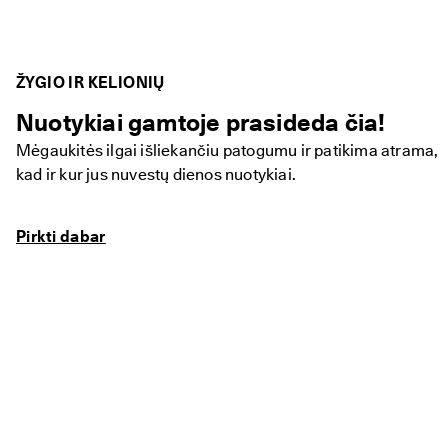
o
l
a
i
ŽYGIO IR KELIONIŲ
d
ą
Nuotykiai gamtoje prasideda čia!
: 
P
Mėgaukitės ilgai išliekančiu patogumu ir patikima atrama,
i
r
kad ir kur jus nuvestų dienos nuotykiai.
k
t
i 
Pirkti dabar
d
a
b
a
r