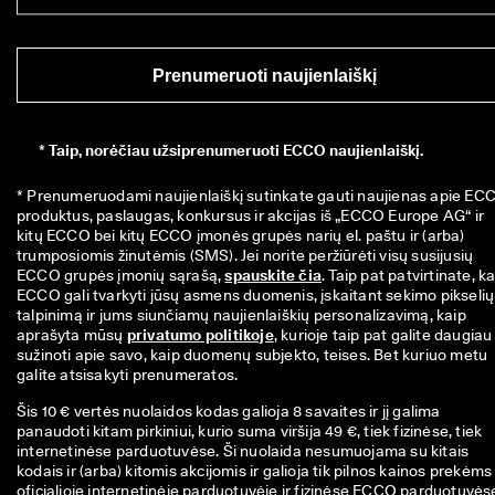
Prenumeruoti naujienlaiškį
*
Taip, norėčiau užsiprenumeruoti ECCO naujienlaiškį.
* Prenumeruodami naujienlaiškį sutinkate gauti naujienas apie ECC
produktus, paslaugas, konkursus ir akcijas iš „ECCO Europe AG“ ir 
kitų ECCO bei kitų ECCO įmonės grupės narių el. paštu ir (arba) 
trumposiomis žinutėmis (SMS). Jei norite peržiūrėti visų susijusių 
ECCO grupės įmonių sąrašą, 
spauskite čia
. Taip pat patvirtinate, ka
ECCO gali tvarkyti jūsų asmens duomenis, įskaitant sekimo pikselių 
talpinimą ir jums siunčiamų naujienlaiškių personalizavimą, kaip 
aprašyta mūsų 
privatumo politikoje
, kurioje taip pat galite daugiau 
sužinoti apie savo, kaip duomenų subjekto, teises. Bet kuriuo metu 
galite atsisakyti prenumeratos.
Šis 10 € vertės nuolaidos kodas galioja 8 savaites ir jį galima
panaudoti kitam pirkiniui, kurio suma viršija 49 €, tiek fizinėse, tiek
internetinėse parduotuvėse. Ši nuolaida nesumuojama su kitais
kodais ir (arba) kitomis akcijomis ir galioja tik pilnos kainos prekėms
oficialioje internetinėje parduotuvėje ir fizinėse ECCO parduotuvės