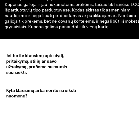
Kuponas galioja ir jau nukainotoms prekėms, tačiau tik fizinėse EC
išparduotuvių tipo parduotuvėse. Kodas skirtas tik asmeniniam
naudojimui ir negali būti perduodamas ar publikuojamas. Nuolaida
galioja tik prekėms, bet ne dovanų kortelėms, ir negali būti išmokėt
grynaisiais. Kuponą galima panaudoti tik vieną kartą.
Jei turite klausimų apie dydį,
pritaikymą, stilių ar savo
užsakymą, prašome su mumis
susisiekti.
Kyla klausimų arba norite išreikšti
nuomonę?
Paskambinkite mums
+370 5 2786906
Pirmadienis-Penktadienis
9.00 - 19.00