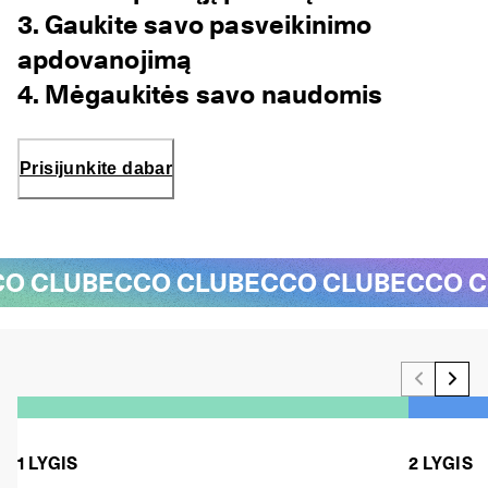
3. Gaukite savo pasveikinimo
apdovanojimą
4. Mėgaukitės savo naudomis
Prisijunkite dabar
CO CLUB
ECCO CLUB
ECCO CLUB
ECCO C
1 LYGIS
2 LYGIS