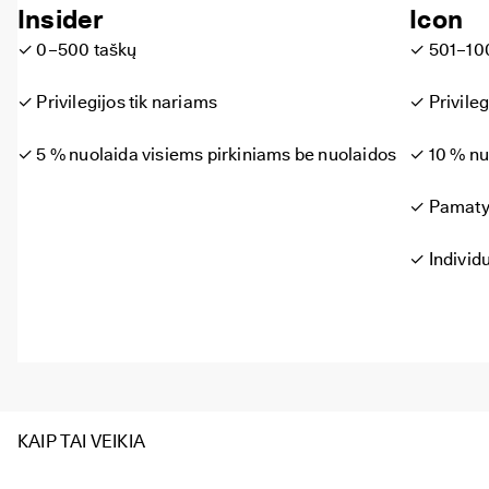
Insider
Icon
✓ 0–500 taškų
✓ 501–10
✓ Privilegijos tik nariams
✓ Privileg
✓ 5 % nuolaida visiems pirkiniams be nuolaidos
✓ 10 % nu
✓ Pamatyk
✓ Individ
KAIP TAI VEIKIA