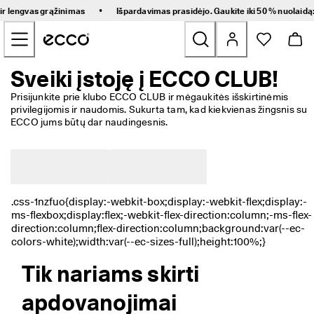
G
•
 ir lengvas grąžinimas
Išpardavimas prasidėjo. Gaukite iki 50 % nuolaidą
r
Pereiti prie pagrindinio puslapio turinio
e
i
t
a
Sveiki įstoję į ECCO CLUB!
Naujienos
s 
p
Prisijunkite prie klubo ECCO CLUB ir mėgaukitės išskirtinėmis 
r
privilegijomis ir naudomis. Sukurta tam, kad kiekvienas žingsnis su 
Moteriški
i
ECCO jums būtų dar naudingesnis.
s
t
Vyriški
a
t
y
Vaikams
m
a
s 
Žygio
i
r 
Golfs
l
Tik nariams skirti
e
n
Rankinės ir aksesuarai
apdovanojimai
g
v