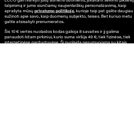
ECCO gali tvarkyti jūsų asmens duomenis, įskaitant sekimo pikselių 
talpinimą ir jums siunčiamų naujienlaiškių personalizavimą, kaip 
aprašyta mūsų 
privatumo politikoje
, kurioje taip pat galite daugiau 
sužinoti apie savo, kaip duomenų subjekto, teises. Bet kuriuo metu 
galite atsisakyti prenumeratos.
Šis 10 € vertės nuolaidos kodas galioja 8 savaites ir jį galima
panaudoti kitam pirkiniui, kurio suma viršija 49 €, tiek fizinėse, tiek
internetinėse parduotuvėse. Ši nuolaida nesumuojama su kitais
kodais ir (arba) kitomis akcijomis ir galioja tik pilnos kainos prekėms
oficialioje internetinėje parduotuvėje ir fizinėse ECCO parduotuvės
Kuponas galioja ir jau nukainotoms prekėms, tačiau tik fizinėse EC
išparduotuvių tipo parduotuvėse. Kodas skirtas tik asmeniniam
naudojimui ir negali būti perduodamas ar publikuojamas. Nuolaida
galioja tik prekėms, bet ne dovanų kortelėms, ir negali būti išmokėt
grynaisiais. Kuponą galima panaudoti tik vieną kartą.
Jei turite klausimų apie dydį,
pritaikymą, stilių ar savo
užsakymą, prašome su mumis
susisiekti.