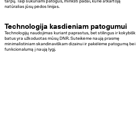
tarpų. Taip sukuriami patogūs, minkšti padai, kurie atkartoją 
natūralias jūsų pėdos linijas.
Technologija kasdieniam patogumui
Technologijų naudojimas kuriant paprastus, bet stilingus ir kokybišk
batus yra užkoduotas mūsų DNR. Suteikėme naują prasmę 
minimalistiniam skandinaviškam dizainui ir pakėlėme patogumą bei 
funkcionalumą į naują lygį.