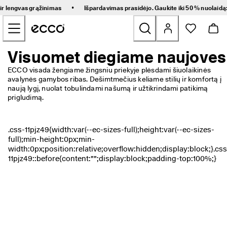
G
•
 ir lengvas grąžinimas
Išpardavimas prasidėjo. Gaukite iki 50 % nuolaidą
r
Pereiti prie pagrindinio puslapio turinio
e
i
t
a
Visuomet diegiame naujoves
Naujienos
s 
p
ECCO visada žengiame žingsniu priekyje plėsdami šiuolaikinės 
r
avalynės gamybos ribas. Dešimtmečius keliame stilių ir komfortą į 
Moteriški
i
naują lygį, nuolat tobulindami našumą ir užtikrindami patikimą 
s
prigludimą.
t
Vyriški
a
t
y
Vaikams
m
a
s 
Žygio
i
r 
Golfs
l
e
n
Rankinės ir aksesuarai
g
v