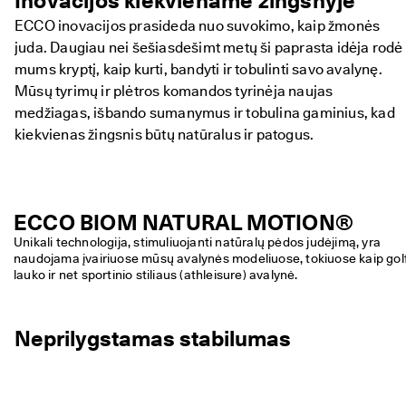
Inovacijos kiekviename žingsnyje
p
r
ECCO inovacijos prasideda nuo suvokimo, kaip žmonės
a
juda. Daugiau nei šešiasdešimt metų ši paprasta idėja rodė
s
mums kryptį, kaip kurti, bandyti ir tobulinti savo avalynę.
i
d
Mūsų tyrimų ir plėtros komandos tyrinėja naujas
ė
medžiagas, išbando sumanymus ir tobulina gaminius, kad
j
kiekvienas žingsnis būtų natūralus ir patogus.
o
. 
G
a
u
ECCO BIOM NATURAL MOTION®
k
i
Unikali technologija, stimuliuojanti natūralų pėdos judėjimą, yra 
t
naudojama įvairiuose mūsų avalynės modeliuose, tokiuose kaip golf
e 
lauko ir net sportinio stiliaus (athleisure) avalynė.
i
k
i 
Neprilygstamas stabilumas
5
0 
% 
n
u