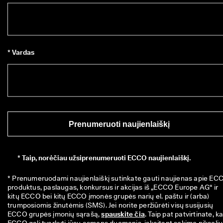
* Vardas
Prenumeruoti naujienlaiškį
*
Taip, norėčiau užsiprenumeruoti ECCO naujienlaiškį.
* Prenumeruodami naujienlaiškį sutinkate gauti naujienas apie ECC
produktus, paslaugas, konkursus ir akcijas iš „ECCO Europe AG“ ir 
kitų ECCO bei kitų ECCO įmonės grupės narių el. paštu ir (arba) 
trumposiomis žinutėmis (SMS). Jei norite peržiūrėti visų susijusių 
ECCO grupės įmonių sąrašą, 
spauskite čia
. Taip pat patvirtinate, ka