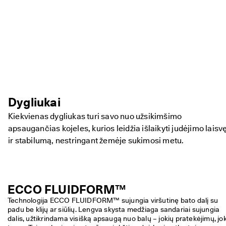
Dygliukai
Kiekvienas dygliukas turi savo nuo užsikimšimo
apsaugančias kojeles, kurios leidžia išlaikyti judėjimo laisv
ir stabilumą, nestringant žemėje sukimosi metu.
ECCO FLUIDFORM™
Technologija ECCO FLUIDFORM™ sujungia viršutinę bato dalį su 
padu be klijų ar siūlių. Lengva skysta medžiaga sandariai sujungia 
dalis, užtikrindama visišką apsaugą nuo balų – jokių pratekėjimų, jok