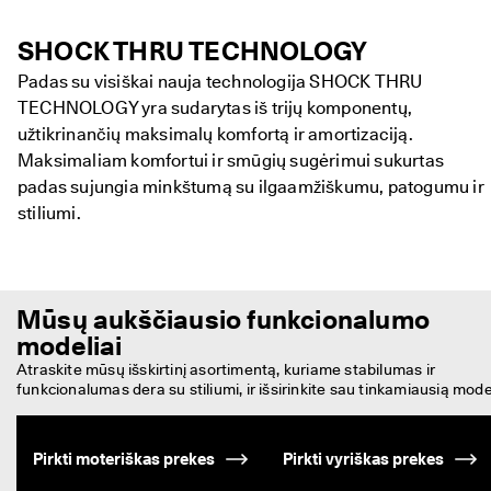
SHOCK THRU TECHNOLOGY
Padas su visiškai nauja technologija SHOCK THRU
TECHNOLOGY yra sudarytas iš trijų komponentų,
užtikrinančių maksimalų komfortą ir amortizaciją.
Maksimaliam komfortui ir smūgių sugėrimui sukurtas
padas sujungia minkštumą su ilgaamžiškumu, patogumu ir
stiliumi.
Mūsų aukščiausio funkcionalumo
modeliai
Atraskite mūsų išskirtinį asortimentą, kuriame stabilumas ir 
funkcionalumas dera su stiliumi, ir išsirinkite sau tinkamiausią model
Pirkti moteriškas prekes
Pirkti vyriškas prekes