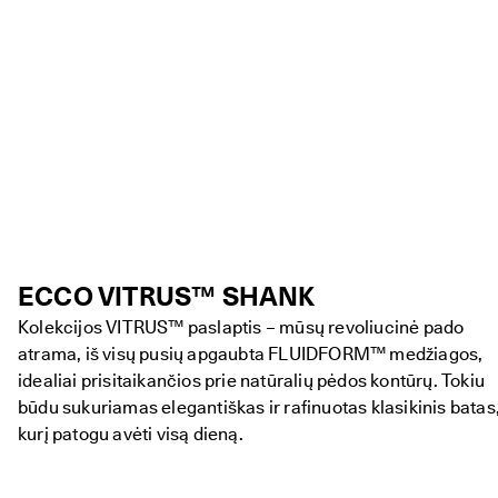
ECCO VITRUS™ SHANK
Kolekcijos VITRUS™ paslaptis – mūsų revoliucinė pado
atrama, iš visų pusių apgaubta FLUIDFORM™ medžiagos,
idealiai prisitaikančios prie natūralių pėdos kontūrų. Tokiu
būdu sukuriamas elegantiškas ir rafinuotas klasikinis batas
kurį patogu avėti visą dieną.