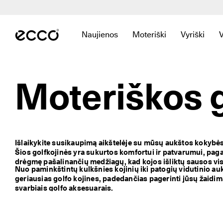
G
r
Pereiti prie pagrindinio puslapio turinio
e
i
Naujienos
Moteriški
Vyriški
t
Atidarykite papildomą meniu, kad pama
Atidarykite papildomą m
Atidarykit
a
s 
p
r
Moteriškos g
i
s
t
a
t
y
Išlaikykite susikaupimą aikštelėje su mūsų aukštos kokybės
m
Šios golfkojinės yra sukurtos komfortui ir patvarumui, paga
a
drėgmę pašalinančių medžiagų, kad kojos išliktų sausos vis
s 
Nuo paminkštintų kulkšnies kojinių iki patogių vidutinio aukš
i
geriausias golfo kojines, padedančias pagerinti jūsų žaidim
r 
svarbiais 
golfo aksesuarais
.
l
e
n
g