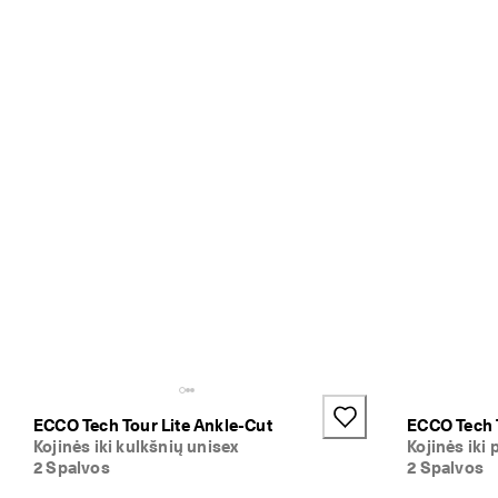
m
a
s 
p
r
a
s
i
d
ė
j
o
. 
G
a
u
k
i
t
e 
i
ECCO Tech Tour Lite Ankle-Cut
ECCO Tech 
k
Kojinės iki kulkšnių unisex
Kojinės iki
i 
2 Spalvos
2 Spalvos
5