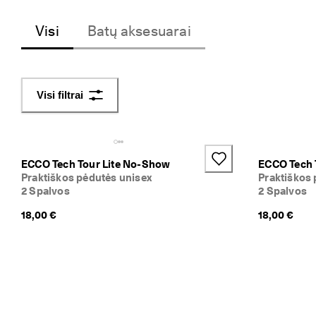
v
a
Visi
Batų aksesuarai
s 
g
r
ą
ž
Visi filtrai
i
n
i
m
a
ECCO Tech Tour Lite No-Show
ECCO Tech 
s
Praktiškos pėdutės unisex
Praktiškos
2 Spalvos
2 Spalvos
I
š
18,00 €
18,00 €
p
a
r
d
a
v
i