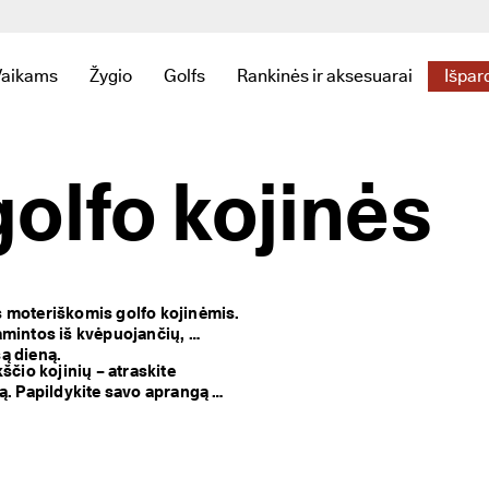
Išpardavimas prasidėjo. Gaukite iki 50 % nuolaidą:
Pirkti dabar
Vaikams
Žygio
Golfs
Rankinės ir aksesuarai
Išpar
tytumėte nuorodas, susijusias su Naujienos
eniu, kad pamatytumėte nuorodas, susijusias su Moteriški
e papildomą meniu, kad pamatytumėte nuorodas, susijusias su Vy
Atidarykite papildomą meniu, kad pamatytumėte nuorodas, susi
Atidarykite papildomą meniu, kad pamatytumėte nu
Atidarykite papildomą meniu, kad pamaty
Atidarykite papildomą meniu, k
Atid
olfo kojinės
 moteriškomis golfo kojinėmis. 
mintos iš kvėpuojančių, 
ą dieną.
čio kojinių – atraskite 
ą. Papildykite savo aprangą 