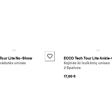
Tour Lite No-Show
ECCO Tech Tour Lite Ankle-
 pėdutės unisex
Kojinės iki kulkšnių unisex
2 Spalvos
17,00 €