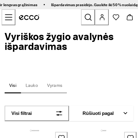
G
•
 ir lengvas grąžinimas
Išpardavimas prasidėjo. Gaukite iki 50 % nuolaidą
r
Pereiti prie pagrindinio puslapio turinio
e
i
t
a
Vyriškos žygio avalynės
Naujienos
s 
p
išpardavimas
r
Moteriški
i
s
t
Vyriški
a
t
y
Vaikams
Visi
Lauko
Vyrams
m
a
s 
Žygio
i
r 
Golfs
Visi filtrai
Rūšiuoti pagal
l
e
n
Rankinės ir aksesuarai
g
v