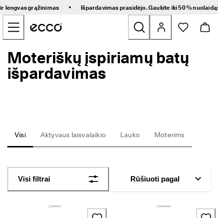
G
•
 ir lengvas grąžinimas
Išpardavimas prasidėjo. Gaukite iki 50 % nuolaidą
r
Pereiti prie pagrindinio puslapio turinio
e
i
t
a
Moteriškų įspiriamų batų
Naujienos
s 
p
išpardavimas
r
Moteriški
i
s
t
Vyriški
a
t
y
Vaikams
Visi
Aktyvaus laisvalaikio
Lauko
Moterims
m
a
s 
Žygio
i
r 
Golfs
Visi filtrai
Rūšiuoti pagal
l
e
n
Rankinės ir aksesuarai
g
v