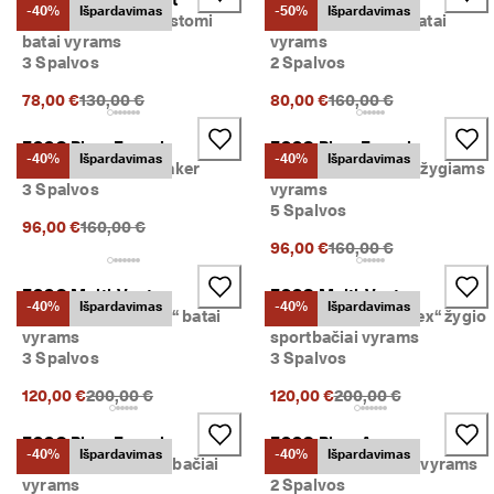
-40%
Išpardavimas
-50%
Išpardavimas
Medžiaginiai suvarstomi
Vandeniui odiniai batai
batai vyrams
vyrams
3 Spalvos
2 Spalvos
Pradinė kaina {{price}}:
Pradinė kaina {{price}}
78,00 €
130,00 €
80,00 €
160,00 €
ECCO Biom Energi
ECCO Biom Energi
-40%
Išpardavimas
-40%
Išpardavimas
Men's Leather Sneaker
Odiniai sportbačiai žygiams
3 Spalvos
vyrams
5 Spalvos
Pradinė kaina {{price}}:
96,00 €
160,00 €
Pradinė kaina {{price}}
96,00 €
160,00 €
ECCO Multi-Vent
ECCO Multi-Vent
-40%
Išpardavimas
-40%
Išpardavimas
Tekstilės „Gore-Tex“ batai
Tekstiliniai „Gore-Tex“ žygio
vyrams
sportbačiai vyrams
3 Spalvos
3 Spalvos
Pradinė kaina {{price}}:
Pradinė kaina {{price}
120,00 €
200,00 €
120,00 €
200,00 €
ECCO Biom Energi
ECCO Biom Aex
-40%
Išpardavimas
-40%
Išpardavimas
Nubuko odos sportbačiai
Odiniai sportbačiai vyrams
vyrams
2 Spalvos