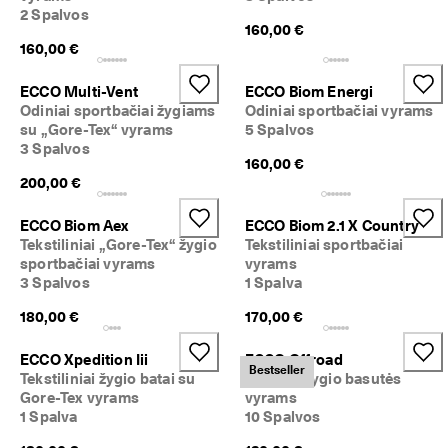
2 Spalvos
160,00 €
160,00 €
ECCO Multi-Vent
ECCO Biom Energi
Odiniai sportbačiai žygiams
Odiniai sportbačiai vyrams
su „Gore-Tex“ vyrams
5 Spalvos
3 Spalvos
160,00 €
200,00 €
ECCO Biom Aex
ECCO Biom 2.1 X Country
Tekstiliniai „Gore-Tex“ žygio
Tekstiliniai sportbačiai
sportbačiai vyrams
vyrams
3 Spalvos
1 Spalva
180,00 €
170,00 €
ECCO Xpedition Iii
ECCO Offroad
Bestseller
Tekstiliniai žygio batai su
Nubuko žygio basutės
Gore-Tex vyrams
vyrams
1 Spalva
10 Spalvos