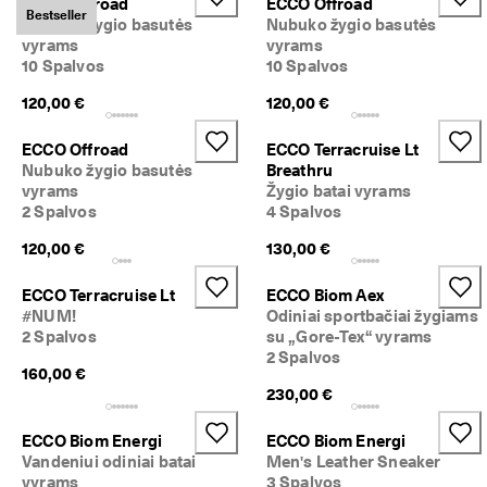
ECCO Offroad
ECCO Offroad
Bestseller
Nubuko žygio basutės
Nubuko žygio basutės
vyrams
vyrams
10 Spalvos
10 Spalvos
120,00 €
120,00 €
ECCO Offroad
ECCO Terracruise Lt
Nubuko žygio basutės
Breathru
vyrams
Žygio batai vyrams
2 Spalvos
4 Spalvos
120,00 €
130,00 €
ECCO Terracruise Lt
ECCO Biom Aex
#NUM!
Odiniai sportbačiai žygiams
2 Spalvos
su „Gore-Tex“ vyrams
2 Spalvos
160,00 €
230,00 €
ECCO Biom Energi
ECCO Biom Energi
Vandeniui odiniai batai
Men's Leather Sneaker
vyrams
3 Spalvos