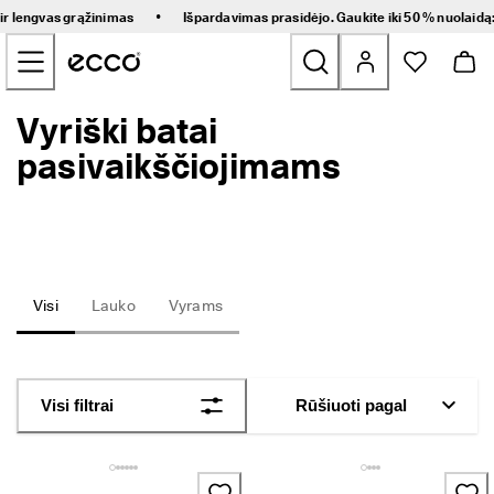
G
•
 ir lengvas grąžinimas
Išpardavimas prasidėjo. Gaukite iki 50 % nuolaidą
r
Pereiti prie pagrindinio puslapio turinio
e
i
t
a
Vyriški batai
Naujienos
s 
p
pasivaikščiojimams
r
Moteriški
i
s
t
Vyriški
a
t
y
Vaikams
Visi
Lauko
Vyrams
m
a
s 
Žygio
i
r 
Golfs
Visi filtrai
Rūšiuoti pagal
l
e
n
Rankinės ir aksesuarai
g
v