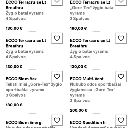
ECCO Terracruise Lt
ECCO Terracruise Lt
a
Išpardavimas
Breathru
„Gore-Tex“ žygio batai
s 
Žygio batai vyrams
vyrams
g
4 Spalvos
2 Spalvos
r
Peržvelkite ECCO pasiūlą
ą
130,00 €
160,00 €
ž
ECCO.kollektive
i
n
ECCO Terracruise Lt
ECCO Terracruise Lt
i
Breathru
Breathru
m
Žygio batai vyrams
Žygio batai vyrams
Mano paskyra
a
4 Spalvos
4 Spalvos
s
Parduotuvės
130,00 €
130,00 €
I
š
ECCO Biom Aex
ECCO Multi-Vent
p
Prisijunkite prie ECCO narių ir atraskite produktų apdovanojimus,
Tekstiliniai „Gore-Tex“ žygio
Nubuko odos sportbačiai
a
išskirtinius pasiūlymus, renginius ir daug daugiau.
sportbačiai vyrams
žygiams su „Gore-Tex“
r
d
Sukurti paskyrą
Prisijungti
3 Spalvos
vyrams
a
3 Spalvos
180,00 €
v
200,00 €
i
m
a
ECCO Biom Energi
ECCO Xpedition Iii
s 
Nubuko odos sportbačiai
Vandeniui atsparūs nubuko