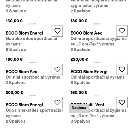
p
vyrams
žygio batai vyrams
r
5 Spalvos
2 Spalvos
a
s
160,00 €
130,00 €
i
d
ECCO Biom Energi
ECCO Biom Aex
ė
Nubuko odos sportbačiai
Odiniai sportbačiai žygiams
j
vyrams
su „Gore-Tex“ vyrams
o
5 Spalvos
2 Spalvos
. 
G
160,00 €
230,00 €
a
u
k
ECCO Biom Aex
ECCO Biom Energi
i
Odiniai sportbačiai vyrams
Odiniai sportbačiai vyrams
t
2 Spalvos
5 Spalvos
e 
i
200,00 €
160,00 €
k
i 
ECCO Biom Energi
ECCO Multi-Vent
5
Naujiena
Odos ir tekstilės sportbačiai
Odiniai sportbačiai žygiams
0 
vyrams
su „Gore-Tex“ vyrams
% 
2 Spalvos
3 Spalvos
n
u