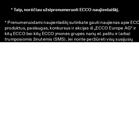
*
Taip, norėčiau užsiprenumeruoti ECCO naujienlaiškį.
* Prenumeruodami naujienlaiškį sutinkate gauti naujienas apie ECC
produktus, paslaugas, konkursus ir akcijas iš „ECCO Europe AG“ ir 
kitų ECCO bei kitų ECCO įmonės grupės narių el. paštu ir (arba) 
trumposiomis žinutėmis (SMS). Jei norite peržiūrėti visų susijusių 
ECCO grupės įmonių sąrašą, 
spauskite čia
. Taip pat patvirtinate, ka
ECCO gali tvarkyti jūsų asmens duomenis, įskaitant sekimo pikselių 
talpinimą ir jums siunčiamų naujienlaiškių personalizavimą, kaip 
aprašyta mūsų 
privatumo politikoje
, kurioje taip pat galite daugiau 
sužinoti apie savo, kaip duomenų subjekto, teises. Bet kuriuo metu 
galite atsisakyti prenumeratos.
Šis 10 € vertės nuolaidos kodas galioja 8 savaites ir jį galima
panaudoti kitam pirkiniui, kurio suma viršija 49 €, tiek fizinėse, tiek
internetinėse parduotuvėse. Ši nuolaida nesumuojama su kitais
kodais ir (arba) kitomis akcijomis ir galioja tik pilnos kainos prekėms
oficialioje internetinėje parduotuvėje ir fizinėse ECCO parduotuvės
Kuponas galioja ir jau nukainotoms prekėms, tačiau tik fizinėse EC
išparduotuvių tipo parduotuvėse. Kodas skirtas tik asmeniniam
naudojimui ir negali būti perduodamas ar publikuojamas. Nuolaida
galioja tik prekėms, bet ne dovanų kortelėms, ir negali būti išmokėt
grynaisiais. Kuponą galima panaudoti tik vieną kartą.