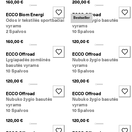
160,00 €
200,00 €
o
l
a
ECCO Biom Energi
ECCO Offroad
Bestseller
i
Odos ir tekstilės sportbačiai
Nubuko žygio basutės
d
vyrams
vyrams
ą
2 Spalvos
10 Spalvos
: 
P
160,00 €
120,00 €
i
r
ECCO Offroad
ECCO Offroad
k
Lygiapadės zomšinės
Nubuko žygio basutės
t
basutės vyrams
vyrams
i 
10 Spalvos
10 Spalvos
d
a
120,00 €
120,00 €
b
a
ECCO Offroad
ECCO Offroad
r
Nubuko žygio basutės
Nubuko žygio basutės
vyrams
vyrams
10 Spalvos
10 Spalvos
120,00 €
120,00 €