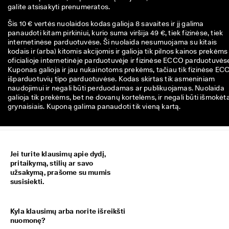
galite atsisakyti prenumeratos.
Šis 10 € vertės nuolaidos kodas galioja 8 savaites ir jį galima
panaudoti kitam pirkiniui, kurio suma viršija 49 €, tiek fizinėse, tiek
internetinėse parduotuvėse. Ši nuolaida nesumuojama su kitais
kodais ir (arba) kitomis akcijomis ir galioja tik pilnos kainos prekėms
oficialioje internetinėje parduotuvėje ir fizinėse ECCO parduotuvės
Kuponas galioja ir jau nukainotoms prekėms, tačiau tik fizinėse EC
išparduotuvių tipo parduotuvėse. Kodas skirtas tik asmeniniam
naudojimui ir negali būti perduodamas ar publikuojamas. Nuolaida
galioja tik prekėms, bet ne dovanų kortelėms, ir negali būti išmokėt
grynaisiais. Kuponą galima panaudoti tik vieną kartą.
Jei turite klausimų apie dydį,
pritaikymą, stilių ar savo
užsakymą, prašome su mumis
susisiekti.
Kyla klausimų arba norite išreikšti
nuomonę?