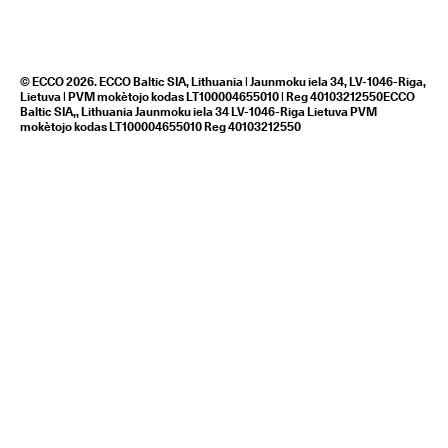
© ECCO 2026. ECCO Baltic SIA, Lithuania | Jaunmoku iela 34, LV-1046-Riga,
Lietuva | PVM mokètojo kodas LT100004655010 | Reg 40103212550ECCO
Baltic SIA,, Lithuania Jaunmoku iela 34 LV-1046-Riga Lietuva PVM
mokètojo kodas LT100004655010 Reg 40103212550