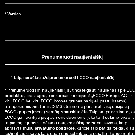
* Vardas
Prenumeruoti naujienlaiškį
*
Taip, norėčiau užsiprenumeruoti ECCO naujienlaiškį.
* Prenumeruodami naujienlaiškį sutinkate gauti naujienas apie ECC
produktus, paslaugas, konkursus ir akcijas iš „ECCO Europe AG“ ir 
kitų ECCO bei kitų ECCO įmonės grupės narių el. paštu ir (arba) 
trumposiomis žinutėmis (SMS). Jei norite peržiūrėti visų susijusių 
ECCO grupės įmonių sąrašą, 
spauskite čia
. Taip pat patvirtinate, ka
ECCO gali tvarkyti jūsų asmens duomenis, įskaitant sekimo pikselių 
talpinimą ir jums siunčiamų naujienlaiškių personalizavimą, kaip 
aprašyta mūsų 
privatumo politikoje
, kurioje taip pat galite daugiau 
sužinoti apie savo, kaip duomenų subjekto, teises. Bet kuriuo metu 