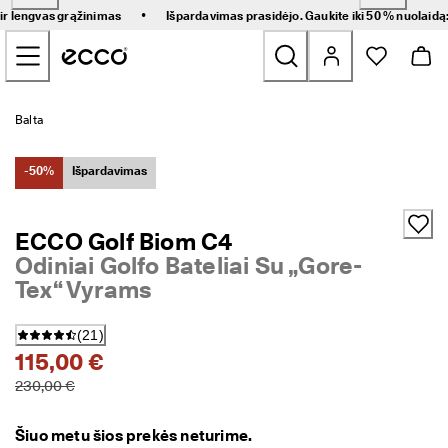
G
•
 ir lengvas grąžinimas
Išpardavimas prasidėjo. Gaukite iki 50 % nuolaidą
r
Pereiti prie pagrindinio puslapio turinio
e
i
t
a
Naujienos
s 
Balta
p
r
Moteriški
i
-50%
Išpardavimas
s
t
Vyriški
a
ECCO Golf Biom C4
t
Odiniai Golfo Bateliai Su „Gore-
y
Vaikams
m
Tex“ Vyrams
a
s 
Žygio
i
(
21
)
r 
115,00 €
Golfs
l
230,00 €
e
n
Rankinės ir aksesuarai
g
Šiuo metu šios prekės neturime.
v