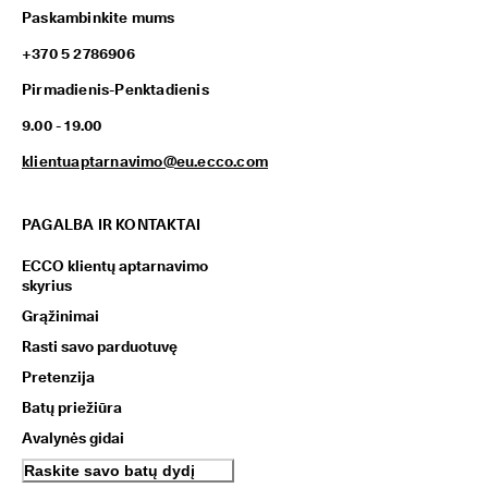
Paskambinkite mums
+370 5 2786906
Pirmadienis-Penktadienis
9.00 - 19.00
klientuaptarnavimo@eu.ecco.com
PAGALBA IR KONTAKTAI
ECCO klientų aptarnavimo
skyrius
Grąžinimai
Rasti savo parduotuvę
Pretenzija
Batų priežiūra
Avalynės gidai
Raskite savo batų dydį