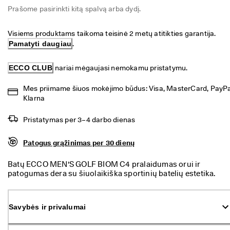
a
Prašome pasirinkti kitą spalvą arba dydį.
Išpardavimas
s 
g
r
Visiems produktams taikoma teisinė 2 metų atitikties garantija. 
Peržvelkite ECCO pasiūlą
ą
Pamatyti daugiau
.
ž
ECCO.kollektive
i
ECCO CLUB
 nariai mėgaujasi nemokamu pristatymu.
n
i
Mes priimame šiuos mokėjimo būdus: Visa, MasterCard, PayPal
m
Mano paskyra
a
Klarna
s
Parduotuvės
Pristatymas per 3–4 darbo dienas
I
š
p
Patogus grąžinimas per 30 dienų
Prisijunkite prie ECCO narių ir atraskite produktų apdovanojimus,
a
išskirtinius pasiūlymus, renginius ir daug daugiau.
r
Batų ECCO MEN'S GOLF BIOM C4 pralaidumas orui ir
d
Sukurti paskyrą
Prisijungti
patogumas dera su šiuolaikiška sportinių batelių estetika.
a
Batai pasižymi 360 laipsnių pralaidumu orui ir 100%
v
atsparumu vandeniui – šias savybes padeda užtikrinti
i
technologija „GORE-TEX SURROUND®” bei „EXHAUST
Savybės ir privalumai
m
GRID” vėdinimo kanalai, kuriais oras laisvai juda per batų
a
padą. Šie hibridiniai batai pagaminti iš odos „ECCO
s 
Performance Leather“, jų konstrukcija itin tampri ir primena