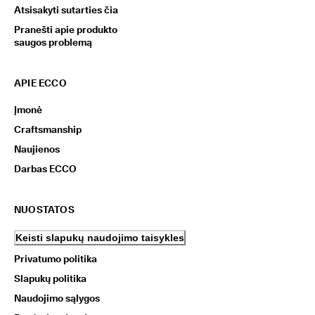
Atsisakyti sutarties čia
Pranešti apie produkto
saugos problemą
APIE ECCO
Įmonė
Craftsmanship
Naujienos
Darbas ECCO
NUOSTATOS
Keisti slapukų naudojimo taisykles
Privatumo politika
Slapukų politika
Naudojimo sąlygos