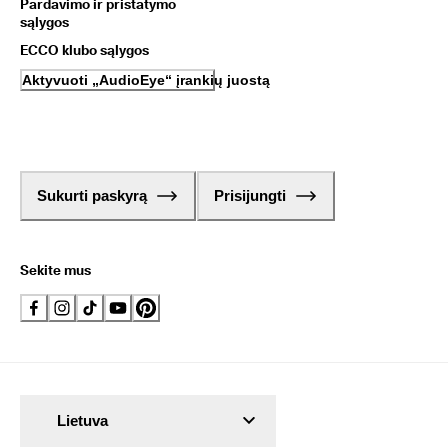
Pardavimo ir pristatymo
sąlygos
ECCO klubo sąlygos
Aktyvuoti „AudioEye“ įrankių juostą
Sukurti paskyrą
Prisijungti
Sekite mus
Lietuva