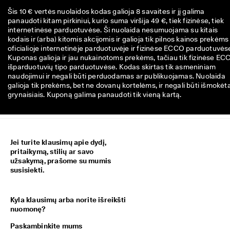
Šis 10 € vertės nuolaidos kodas galioja 8 savaites ir jį galima
panaudoti kitam pirkiniui, kurio suma viršija 49 €, tiek fizinėse, tiek
internetinėse parduotuvėse. Ši nuolaida nesumuojama su kitais
kodais ir (arba) kitomis akcijomis ir galioja tik pilnos kainos prekėms
oficialioje internetinėje parduotuvėje ir fizinėse ECCO parduotuvės
Kuponas galioja ir jau nukainotoms prekėms, tačiau tik fizinėse EC
išparduotuvių tipo parduotuvėse. Kodas skirtas tik asmeniniam
naudojimui ir negali būti perduodamas ar publikuojamas. Nuolaida
galioja tik prekėms, bet ne dovanų kortelėms, ir negali būti išmokėt
grynaisiais. Kuponą galima panaudoti tik vieną kartą.
Jei turite klausimų apie dydį,
pritaikymą, stilių ar savo
užsakymą, prašome su mumis
susisiekti.
Kyla klausimų arba norite išreikšti
nuomonę?
Paskambinkite mums