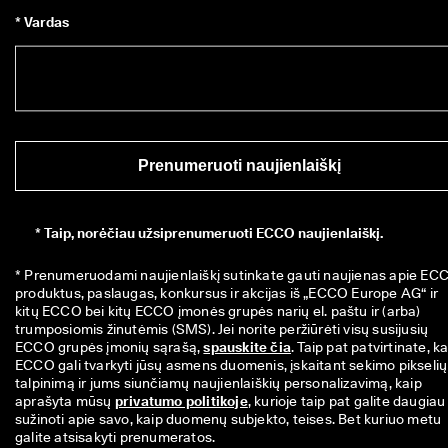
* Vardas
Prenumeruoti naujienlaiškį
*
Taip, norėčiau užsiprenumeruoti ECCO naujienlaiškį.
* Prenumeruodami naujienlaiškį sutinkate gauti naujienas apie ECC
produktus, paslaugas, konkursus ir akcijas iš „ECCO Europe AG“ ir 
kitų ECCO bei kitų ECCO įmonės grupės narių el. paštu ir (arba) 
trumposiomis žinutėmis (SMS). Jei norite peržiūrėti visų susijusių 
ECCO grupės įmonių sąrašą, 
spauskite čia
. Taip pat patvirtinate, ka
ECCO gali tvarkyti jūsų asmens duomenis, įskaitant sekimo pikselių 
talpinimą ir jums siunčiamų naujienlaiškių personalizavimą, kaip 
aprašyta mūsų 
privatumo politikoje
, kurioje taip pat galite daugiau 
sužinoti apie savo, kaip duomenų subjekto, teises. Bet kuriuo metu 
galite atsisakyti prenumeratos.