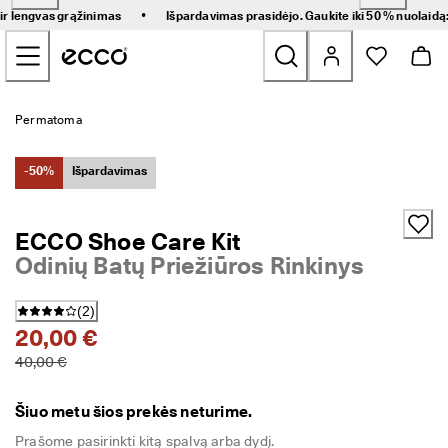
G
•
 ir lengvas grąžinimas
Išpardavimas prasidėjo. Gaukite iki 50 % nuolaidą
r
Pereiti prie pagrindinio puslapio turinio
e
i
t
a
Naujienos
s 
Permatoma
p
r
Moteriški
i
-50%
Išpardavimas
s
t
Vyriški
a
ECCO Shoe Care Kit
t
Odinių Batų Priežiūros Rinkinys
y
Vaikams
m
a
(
2
)
s 
Žygio
20,00 €
i
r 
40,00 €
Golfs
l
e
n
Šiuo metu šios prekės neturime.
Rankinės ir aksesuarai
g
v
Prašome pasirinkti kitą spalvą arba dydį.