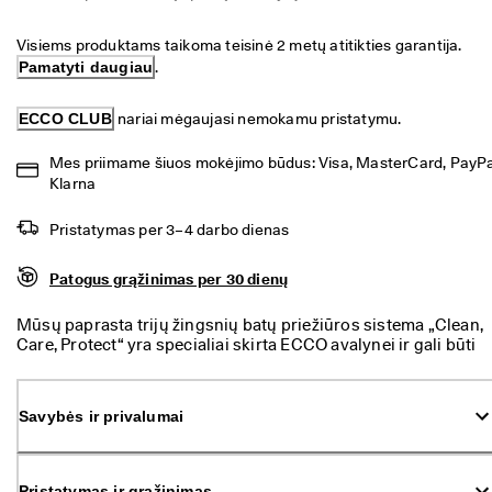
a
Išpardavimas
s 
Visiems produktams taikoma teisinė 2 metų atitikties garantija. 
g
Pamatyti daugiau
.
r
Peržvelkite ECCO pasiūlą
ą
ž
ECCO CLUB
 nariai mėgaujasi nemokamu pristatymu.
ECCO.kollektive
i
n
Mes priimame šiuos mokėjimo būdus: Visa, MasterCard, PayPal
i
Klarna
m
Mano paskyra
a
s
Pristatymas per 3–4 darbo dienas
Parduotuvės
I
Patogus grąžinimas per 30 dienų
š
p
Prisijunkite prie ECCO narių ir atraskite produktų apdovanojimus,
Mūsų paprasta trijų žingsnių batų priežiūros sistema „Clean,
a
išskirtinius pasiūlymus, renginius ir daug daugiau.
Care, Protect“ yra specialiai skirta ECCO avalynei ir gali būti
r
naudojama GORE-TEX membranoms prižiūrėti.
d
Sukurti paskyrą
Prisijungti
a
v
Savybės ir privalumai
i
m
a
s 
Pristatymas ir grąžinimas