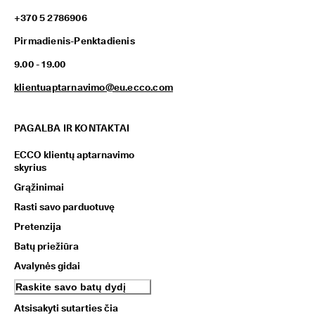
+370 5 2786906
Pirmadienis-Penktadienis
9.00 - 19.00
klientuaptarnavimo@eu.ecco.com
PAGALBA IR KONTAKTAI
ECCO klientų aptarnavimo
skyrius
Grąžinimai
Rasti savo parduotuvę
Pretenzija
Batų priežiūra
Avalynės gidai
Raskite savo batų dydį
Atsisakyti sutarties čia