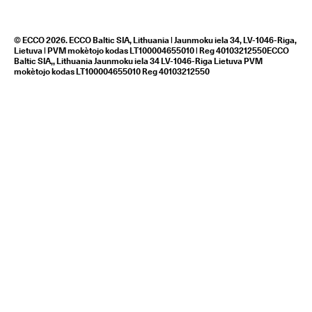
© ECCO 2026. ECCO Baltic SIA, Lithuania | Jaunmoku iela 34, LV-1046-Riga,
Lietuva | PVM mokètojo kodas LT100004655010 | Reg 40103212550ECCO
Baltic SIA,, Lithuania Jaunmoku iela 34 LV-1046-Riga Lietuva PVM
mokètojo kodas LT100004655010 Reg 40103212550