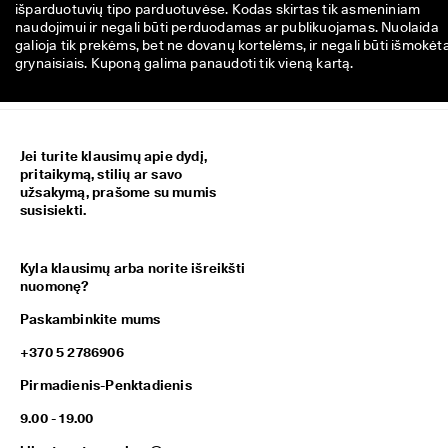
išparduotuvių tipo parduotuvėse. Kodas skirtas tik asmeniniam
naudojimui ir negali būti perduodamas ar publikuojamas. Nuolaida
galioja tik prekėms, bet ne dovanų kortelėms, ir negali būti išmokėt
grynaisiais. Kuponą galima panaudoti tik vieną kartą.
Jei turite klausimų apie dydį,
pritaikymą, stilių ar savo
užsakymą, prašome su mumis
susisiekti.
Kyla klausimų arba norite išreikšti
nuomonę?
Paskambinkite mums
+370 5 2786906
Pirmadienis-Penktadienis
9.00 - 19.00