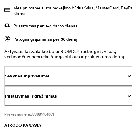
p
Mes priimame šiuos mokėjimo būdus: Visa, MasterCard, PayPal
r
a
Klarna
s
i
Pristatymas per 3–4 darbo dienas
d
ė
Patogus grąžinimas per 30 dienų
j
o
. 
Aktyvaus laisvalaikio batai BIOM 2.2 nudžiugins visus,
G
vertinančius nepriekaištingą stiliaus ir praktiškumo derinį.
a
Šis modelis BIOM „franchise“ spinduliuoja harmonija ir
u
gyvybingumu. Šių pusbačių dizainas suteiks grakštumo bet
k
kokiam kasdieniam įvaizdžiui. Batai su patikima vandeniui
Savybės ir privalumai
i
atsparia membrana GORE-TEX pritaikyti bet kokiai aplinkai.
t
e 
i
Pristatymas ir grąžinimas
k
i 
5
0 
Prekės numeris:
83081461061
% 
n
ATRODO PANAŠIAI
u