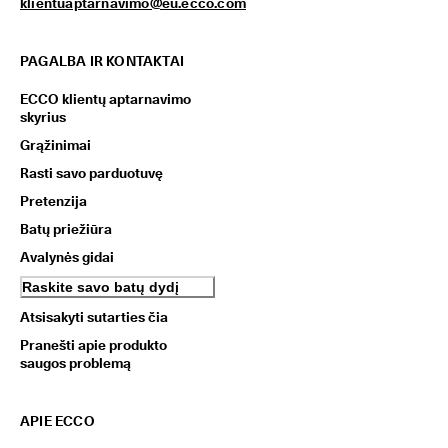
klientuaptarnavimo@eu.ecco.com
PAGALBA IR KONTAKTAI
ECCO klientų aptarnavimo
skyrius
Grąžinimai
Rasti savo parduotuvę
Pretenzija
Batų priežiūra
Avalynės gidai
Raskite savo batų dydį
Atsisakyti sutarties čia
Pranešti apie produkto
saugos problemą
APIE ECCO