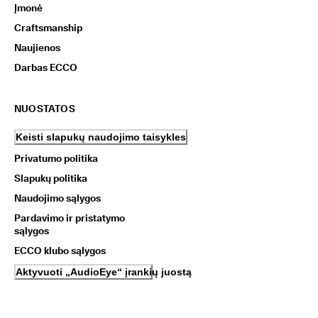
Įmonė
Craftsmanship
Naujienos
Darbas ECCO
NUOSTATOS
Keisti slapukų naudojimo taisykles
Privatumo politika
Slapukų politika
Naudojimo sąlygos
Pardavimo ir pristatymo
sąlygos
ECCO klubo sąlygos
Aktyvuoti „AudioEye“ įrankių juostą