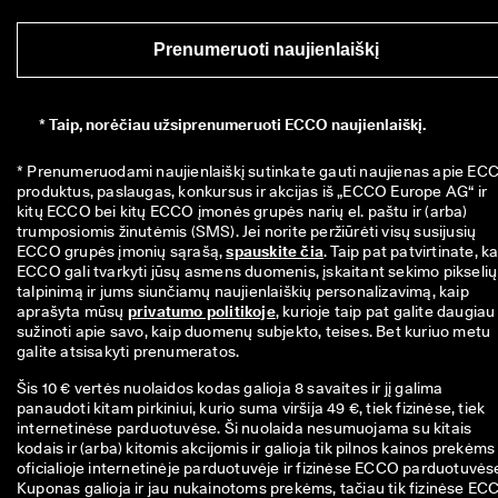
Prenumeruoti naujienlaiškį
*
Taip, norėčiau užsiprenumeruoti ECCO naujienlaiškį.
* Prenumeruodami naujienlaiškį sutinkate gauti naujienas apie ECC
produktus, paslaugas, konkursus ir akcijas iš „ECCO Europe AG“ ir 
kitų ECCO bei kitų ECCO įmonės grupės narių el. paštu ir (arba) 
trumposiomis žinutėmis (SMS). Jei norite peržiūrėti visų susijusių 
ECCO grupės įmonių sąrašą, 
spauskite čia
. Taip pat patvirtinate, ka
ECCO gali tvarkyti jūsų asmens duomenis, įskaitant sekimo pikselių 
talpinimą ir jums siunčiamų naujienlaiškių personalizavimą, kaip 
aprašyta mūsų 
privatumo politikoje
, kurioje taip pat galite daugiau 
sužinoti apie savo, kaip duomenų subjekto, teises. Bet kuriuo metu 
galite atsisakyti prenumeratos.
Šis 10 € vertės nuolaidos kodas galioja 8 savaites ir jį galima
panaudoti kitam pirkiniui, kurio suma viršija 49 €, tiek fizinėse, tiek
internetinėse parduotuvėse. Ši nuolaida nesumuojama su kitais
kodais ir (arba) kitomis akcijomis ir galioja tik pilnos kainos prekėms
oficialioje internetinėje parduotuvėje ir fizinėse ECCO parduotuvės
Kuponas galioja ir jau nukainotoms prekėms, tačiau tik fizinėse EC