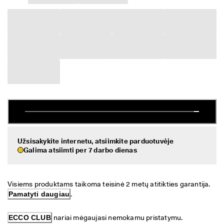
a
Išpardavimas
s 
g
r
Peržvelkite ECCO pasiūlą
ą
ž
ECCO.kollektive
i
n
i
m
Mano paskyra
a
s
Parduotuvės
I
š
p
Užsisakykite internetu, atsiimkite parduotuvėje
Prisijunkite prie ECCO narių ir atraskite produktų apdovanojimus,
a
Galima atsiimti per 7 darbo dienas
išskirtinius pasiūlymus, renginius ir daug daugiau.
r
d
Sukurti paskyrą
Prisijungti
a
v
Visiems produktams taikoma teisinė 2 metų atitikties garantija. 
i
Pamatyti daugiau
.
m
a
ECCO CLUB
 nariai mėgaujasi nemokamu pristatymu.
s 