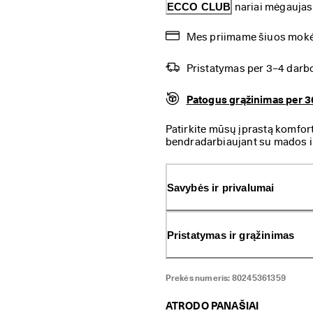
ECCO CLUB
 nariai mėgauja
Mes priimame šiuos mokėj
Pristatymas per 3–4 darb
Patogus grąžinimas per 3
Patirkite mūsų įprastą komfo
bendradarbiaujant su mados i
lengvo stiliaus ir prabangaus 
pagrindinis šių balerinukių ak
dalis. Jos puikiai tinka pasiva
Savybės ir privalumai
tiek daugiau išskirtinumo.
Pristatymas ir grąžinimas
Prekės numeris:
80245361359
ATRODO PANAŠIAI