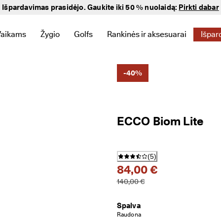
Išpardavimas prasidėjo. Gaukite iki 50 % nuolaidą:
Pirkti dabar
Vaikams
Žygio
Golfs
Rankinės ir aksesuarai
Išpar
tytumėte nuorodas, susijusias su Naujienos
eniu, kad pamatytumėte nuorodas, susijusias su Moteriški
e papildomą meniu, kad pamatytumėte nuorodas, susijusias su Vy
Atidarykite papildomą meniu, kad pamatytumėte nuorodas, susi
Atidarykite papildomą meniu, kad pamatytumėte nu
Atidarykite papildomą meniu, kad pamaty
Atidarykite papildomą meniu, k
Atid
-40%
ECCO Biom Lite
(
5
)
84,00 €
140,00 €
Spalva
Raudona