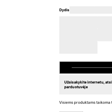
Dydis
Užsisakykite internetu, ats
parduotuvėje
Visiems produktams taikoma tei