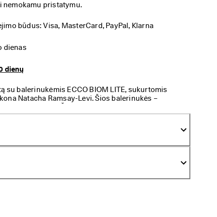
si nemokamu pristatymu.
imo būdus: Visa, MasterCard, PayPal, Klarna
o dienas
0 dienų
rtą su balerinukėmis ECCO BIOM LITE, sukurtomis
kona Natacha Ramsay-Levi. Šios balerinukės –
komforto derinys. Žemo profilio dizainas yra
centas, todėl jos turėtų būti kiekvieno garderobo
ikščiojimams po miestą ir suteikia jūsų aprangai šiek