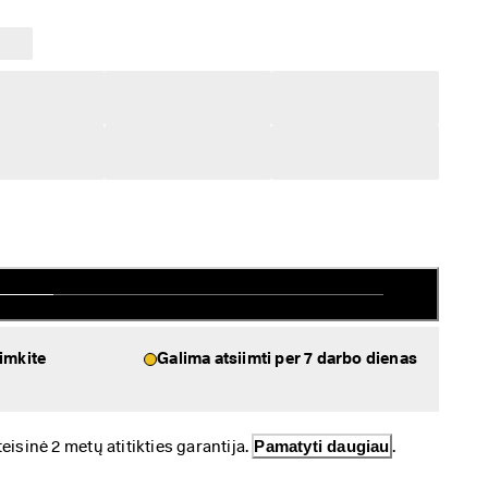
iimkite
Galima atsiimti per 7 darbo dienas
sinė 2 metų atitikties garantija. 
Pamatyti daugiau
.