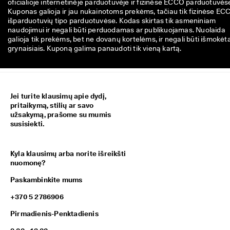
oficialioje internetinėje parduotuvėje ir fizinėse ECCO parduotuvės
Kuponas galioja ir jau nukainotoms prekėms, tačiau tik fizinėse EC
išparduotuvių tipo parduotuvėse. Kodas skirtas tik asmeniniam
naudojimui ir negali būti perduodamas ar publikuojamas. Nuolaida
galioja tik prekėms, bet ne dovanų kortelėms, ir negali būti išmokėt
grynaisiais. Kuponą galima panaudoti tik vieną kartą.
Jei turite klausimų apie dydį,
pritaikymą, stilių ar savo
užsakymą, prašome su mumis
susisiekti.
Kyla klausimų arba norite išreikšti
nuomonę?
Paskambinkite mums
+370 5 2786906
Pirmadienis-Penktadienis