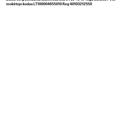
mokètojo kodas LT100004655010 Reg 40103212550