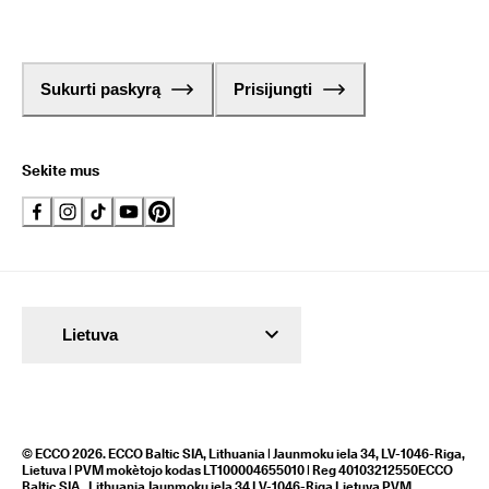
Sukurti paskyrą
Prisijungti
Sekite mus
Lietuva
© ECCO 2026. ECCO Baltic SIA, Lithuania | Jaunmoku iela 34, LV-1046-Riga,
Lietuva | PVM mokètojo kodas LT100004655010 | Reg 40103212550ECCO
Baltic SIA,, Lithuania Jaunmoku iela 34 LV-1046-Riga Lietuva PVM