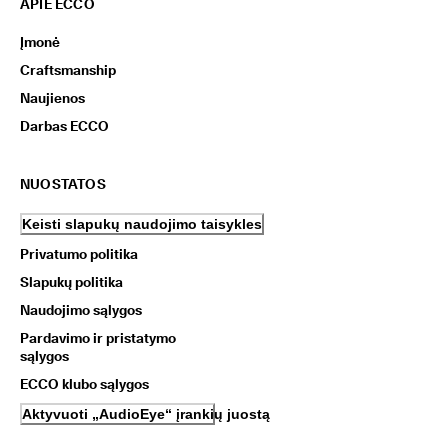
APIE ECCO
Įmonė
Craftsmanship
Naujienos
Darbas ECCO
NUOSTATOS
Keisti slapukų naudojimo taisykles
Privatumo politika
Slapukų politika
Naudojimo sąlygos
Pardavimo ir pristatymo
sąlygos
ECCO klubo sąlygos
Aktyvuoti „AudioEye“ įrankių juostą