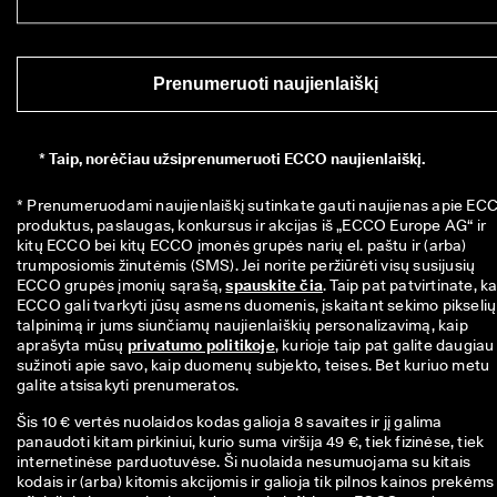
Prenumeruoti naujienlaiškį
*
Taip, norėčiau užsiprenumeruoti ECCO naujienlaiškį.
* Prenumeruodami naujienlaiškį sutinkate gauti naujienas apie ECC
produktus, paslaugas, konkursus ir akcijas iš „ECCO Europe AG“ ir 
kitų ECCO bei kitų ECCO įmonės grupės narių el. paštu ir (arba) 
trumposiomis žinutėmis (SMS). Jei norite peržiūrėti visų susijusių 
ECCO grupės įmonių sąrašą, 
spauskite čia
. Taip pat patvirtinate, ka
ECCO gali tvarkyti jūsų asmens duomenis, įskaitant sekimo pikselių 
talpinimą ir jums siunčiamų naujienlaiškių personalizavimą, kaip 
aprašyta mūsų 
privatumo politikoje
, kurioje taip pat galite daugiau 
sužinoti apie savo, kaip duomenų subjekto, teises. Bet kuriuo metu 
galite atsisakyti prenumeratos.
Šis 10 € vertės nuolaidos kodas galioja 8 savaites ir jį galima
panaudoti kitam pirkiniui, kurio suma viršija 49 €, tiek fizinėse, tiek
internetinėse parduotuvėse. Ši nuolaida nesumuojama su kitais
kodais ir (arba) kitomis akcijomis ir galioja tik pilnos kainos prekėms