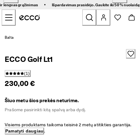
G
•
 ir lengvas grąžinimas
Išpardavimas prasidėjo. Gaukite iki 50 % nuolaidą
r
Pereiti prie pagrindinio puslapio turinio
e
i
t
a
Naujienos
s 
Balta
p
r
Moteriški
i
ECCO Golf Lt1
s
t
Vyriški
a
(
1
)
t
230,00 €
y
Vaikams
m
a
s 
Žygio
Šiuo metu šios prekės neturime.
i
r 
Prašome pasirinkti kitą spalvą arba dydį.
Golfs
l
e
Visiems produktams taikoma teisinė 2 metų atitikties garantija. 
n
Rankinės ir aksesuarai
Pamatyti daugiau
.
g
v