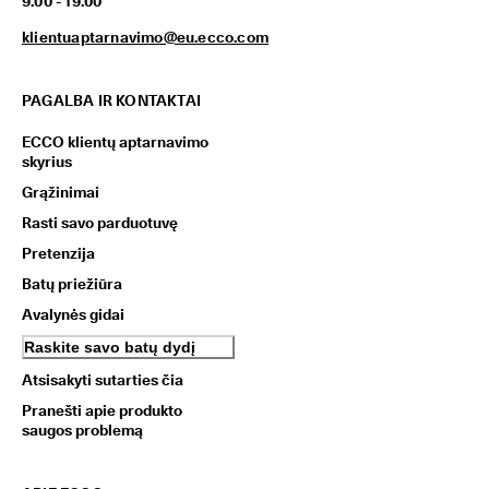
9.00 - 19.00
klientuaptarnavimo@eu.ecco.com
PAGALBA IR KONTAKTAI
ECCO klientų aptarnavimo
skyrius
Grąžinimai
Rasti savo parduotuvę
Pretenzija
Batų priežiūra
Avalynės gidai
Raskite savo batų dydį
Atsisakyti sutarties čia
Pranešti apie produkto
saugos problemą