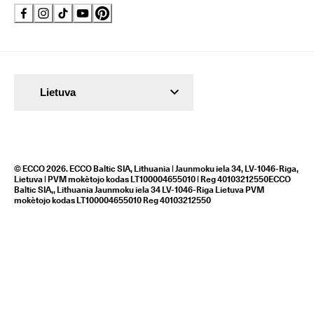
Lietuva
© ECCO 2026. ECCO Baltic SIA, Lithuania | Jaunmoku iela 34, LV-1046-Riga,
Lietuva | PVM mokètojo kodas LT100004655010 | Reg 40103212550ECCO
Baltic SIA,, Lithuania Jaunmoku iela 34 LV-1046-Riga Lietuva PVM
mokètojo kodas LT100004655010 Reg 40103212550