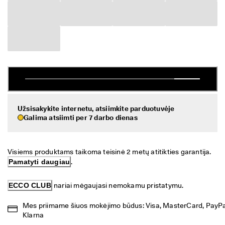
a
Išpardavimas
s 
g
r
Peržvelkite ECCO pasiūlą
ą
ž
ECCO.kollektive
i
n
i
m
Mano paskyra
a
s
Parduotuvės
Užsisakykite internetu, atsiimkite parduotuvėje
Galima atsiimti per 7 darbo dienas
I
š
p
Prisijunkite prie ECCO narių ir atraskite produktų apdovanojimus,
a
išskirtinius pasiūlymus, renginius ir daug daugiau.
Visiems produktams taikoma teisinė 2 metų atitikties garantija. 
r
Pamatyti daugiau
.
d
Sukurti paskyrą
Prisijungti
a
v
ECCO CLUB
 nariai mėgaujasi nemokamu pristatymu.
i
m
Mes priimame šiuos mokėjimo būdus: Visa, MasterCard, PayPal
a
Klarna
s 