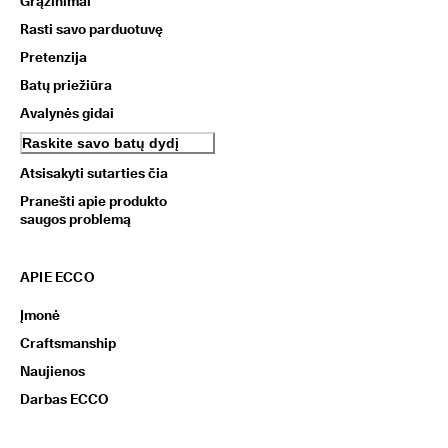
Grąžinimai
Rasti savo parduotuvę
Pretenzija
Batų priežiūra
Avalynės gidai
Raskite savo batų dydį
Atsisakyti sutarties čia
Pranešti apie produkto
saugos problemą
APIE ECCO
Įmonė
Craftsmanship
Naujienos
Darbas ECCO