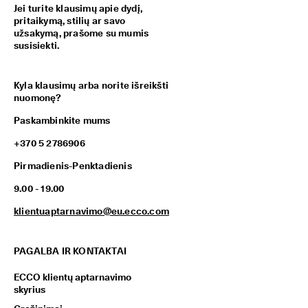
Jei turite klausimų apie dydį,
pritaikymą, stilių ar savo
užsakymą, prašome su mumis
susisiekti.
Kyla klausimų arba norite išreikšti
nuomonę?
Paskambinkite mums
+370 5 2786906
Pirmadienis-Penktadienis
9.00 - 19.00
klientuaptarnavimo@eu.ecco.com
PAGALBA IR KONTAKTAI
ECCO klientų aptarnavimo
skyrius