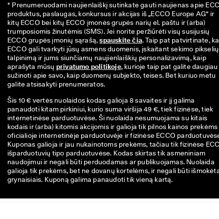
* Prenumeruodami naujienlaiškį sutinkate gauti naujienas apie ECC
produktus, paslaugas, konkursus ir akcijas iš „ECCO Europe AG“ ir 
kitų ECCO bei kitų ECCO įmonės grupės narių el. paštu ir (arba) 
trumposiomis žinutėmis (SMS). Jei norite peržiūrėti visų susijusių 
ECCO grupės įmonių sąrašą, 
spauskite čia
. Taip pat patvirtinate, ka
ECCO gali tvarkyti jūsų asmens duomenis, įskaitant sekimo pikselių 
talpinimą ir jums siunčiamų naujienlaiškių personalizavimą, kaip 
aprašyta mūsų 
privatumo politikoje
, kurioje taip pat galite daugiau 
sužinoti apie savo, kaip duomenų subjekto, teises. Bet kuriuo metu 
galite atsisakyti prenumeratos.
Šis 10 € vertės nuolaidos kodas galioja 8 savaites ir jį galima
panaudoti kitam pirkiniui, kurio suma viršija 49 €, tiek fizinėse, tiek
internetinėse parduotuvėse. Ši nuolaida nesumuojama su kitais
kodais ir (arba) kitomis akcijomis ir galioja tik pilnos kainos prekėms
oficialioje internetinėje parduotuvėje ir fizinėse ECCO parduotuvės
Kuponas galioja ir jau nukainotoms prekėms, tačiau tik fizinėse EC
išparduotuvių tipo parduotuvėse. Kodas skirtas tik asmeniniam
naudojimui ir negali būti perduodamas ar publikuojamas. Nuolaida
galioja tik prekėms, bet ne dovanų kortelėms, ir negali būti išmokėt
grynaisiais. Kuponą galima panaudoti tik vieną kartą.