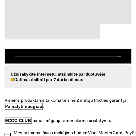
a
Išpardavimas
s 
g
r
Peržvelkite ECCO pasiūlą
ą
ž
ECCO.kollektive
i
n
i
m
Mano paskyra
a
s
Parduotuvės
I
Užsisakykite internetu, atsiimkite parduotuvėje
š
Galima atsiimti per 7 darbo dienas
p
Prisijunkite prie ECCO narių ir atraskite produktų apdovanojimus,
a
išskirtinius pasiūlymus, renginius ir daug daugiau.
r
Visiems produktams taikoma teisinė 2 metų atitikties garantija. 
d
Sukurti paskyrą
Prisijungti
a
Pamatyti daugiau
.
v
i
ECCO CLUB
 nariai mėgaujasi nemokamu pristatymu.
m
a
Mes priimame šiuos mokėjimo būdus: Visa, MasterCard, PayPal
s 