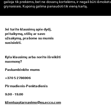
galioja tik prekėms, bet ne dovanų kortelėms, ir negali būti išmokėt
grynaisiais. Kuponą galima panaudoti tik vieną kartą.
Jei turite klausimų apie dydį,
pritaikymą, stilių ar savo
užsakymą, prašome su mumis
susisiekti.
Kyla klausimų arba norite išreikšti
nuomonę?
Paskambinkite mums
+370 5 2786906
Pirmadienis-Penktadienis
9.00 - 19.00
klientuaptarnavimo@eu.ecco.com