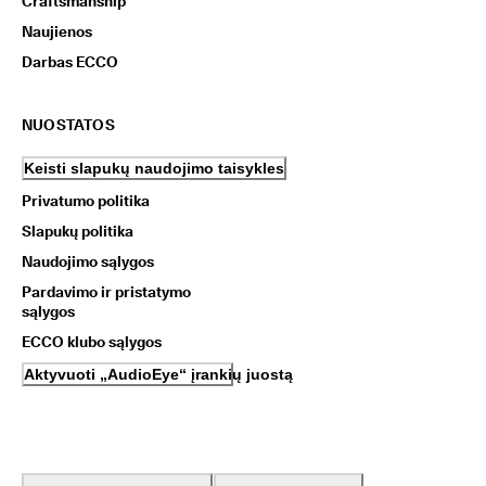
Craftsmanship
Naujienos
Darbas ECCO
NUOSTATOS
Keisti slapukų naudojimo taisykles
Privatumo politika
Slapukų politika
Naudojimo sąlygos
Pardavimo ir pristatymo
sąlygos
ECCO klubo sąlygos
Aktyvuoti „AudioEye“ įrankių juostą