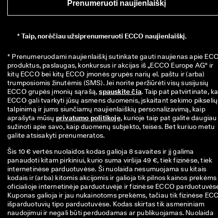
Prenumeruoti naujienlaiškį
*
Taip, norėčiau užsiprenumeruoti ECCO naujienlaiškį.
* Prenumeruodami naujienlaiškį sutinkate gauti naujienas apie ECC
produktus, paslaugas, konkursus ir akcijas iš „ECCO Europe AG“ ir 
kitų ECCO bei kitų ECCO įmonės grupės narių el. paštu ir (arba) 
trumposiomis žinutėmis (SMS). Jei norite peržiūrėti visų susijusių 
ECCO grupės įmonių sąrašą, 
spauskite čia
. Taip pat patvirtinate, ka
ECCO gali tvarkyti jūsų asmens duomenis, įskaitant sekimo pikselių 
talpinimą ir jums siunčiamų naujienlaiškių personalizavimą, kaip 
aprašyta mūsų 
privatumo politikoje
, kurioje taip pat galite daugiau 
sužinoti apie savo, kaip duomenų subjekto, teises. Bet kuriuo metu 
galite atsisakyti prenumeratos.
Šis 10 € vertės nuolaidos kodas galioja 8 savaites ir jį galima
panaudoti kitam pirkiniui, kurio suma viršija 49 €, tiek fizinėse, tiek
internetinėse parduotuvėse. Ši nuolaida nesumuojama su kitais
kodais ir (arba) kitomis akcijomis ir galioja tik pilnos kainos prekėms
oficialioje internetinėje parduotuvėje ir fizinėse ECCO parduotuvės
Kuponas galioja ir jau nukainotoms prekėms, tačiau tik fizinėse EC
išparduotuvių tipo parduotuvėse. Kodas skirtas tik asmeniniam
naudojimui ir negali būti perduodamas ar publikuojamas. Nuolaida