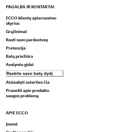
PAGALBA IR KONTAKTAI
ECCO klientų aptarnavimo
skyrius
Grąžinimai
Rasti savo parduotuvę
Pretenzija
Batų priežiūra
Avalynės gidai
Raskite savo batų dydį
Atsisakyti sutarties čia
Pranešti apie produkto
saugos problemą
APIE ECCO
Įmonė