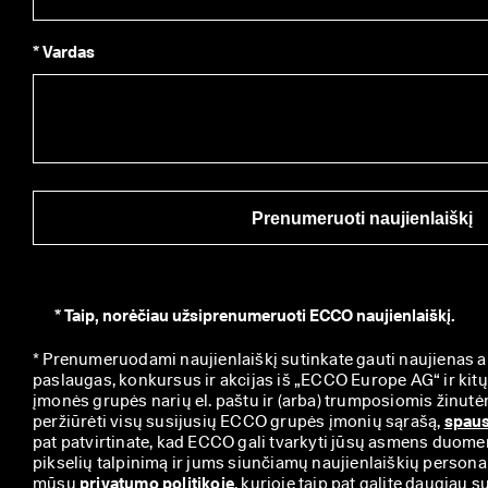
* Vardas
Prenumeruoti naujienlaiškį
*
Taip, norėčiau užsiprenumeruoti ECCO naujienlaiškį.
* Prenumeruodami naujienlaiškį sutinkate gauti naujienas 
paslaugas, konkursus ir akcijas iš „ECCO Europe AG“ ir kit
įmonės grupės narių el. paštu ir (arba) trumposiomis žinutėmi
peržiūrėti visų susijusių ECCO grupės įmonių sąrašą, 
spaus
pat patvirtinate, kad ECCO gali tvarkyti jūsų asmens duomen
pikselių talpinimą ir jums siunčiamų naujienlaiškių personal
mūsų 
privatumo politikoje
, kurioje taip pat galite daugiau su