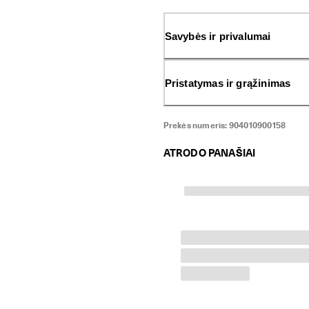
įsigeria ir pasižymi efektyvia
Savybės ir privalumai
Pristatymas ir grąžinimas
Prekės numeris:
904010900158
ATRODO PANAŠIAI