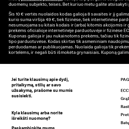
duomenų subjekto, teises. Bet kuriuo metu galite atsisakyt
Šis 10 € vertės nuolaidos kodas galioja 8 savaites ir jį galim
kurio suma viršija 49 €, tiek fizinėse, tiek internetinėse par
nesumuojama su kitais kodais ir (arba) kitomis akcijomis ir g
prekėms oficialioje internetinėje parduotuvėje ir fizinėse
Kuponas galioja ir jau nukainotoms prekėms, tačiau tik fiz
tipo parduotuvėse. Kodas skirtas tik asmeniniam naudojimui 
perduodamas ar publikuojamas. Nuolaida galioja tik prekė
kortelėms, ir negali būti išmokėta grynaisiais. Kuponą galim
Jei turite klausimų apie dydį,
PAG
pritaikymą, stilių ar savo
užsakymą, prašome su mumis
ECCO
susisiekti.
Grąž
Rast
Kyla klausimų arba norite
Pret
išreikšti nuomonę?
Batų
Paskambinkite mums