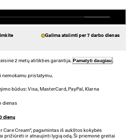
iimkite
Galima atsiimti per 7 darbo dienas
sinė 2 metų atitikties garantija. 
Pamatyti daugiau
.
si nemokamu pristatymu.
imo būdus: Visa, MasterCard, PayPal, Klarna
o dienas
0 dienų
 Care Cream“, pagamintas iš aukštos kokybės
 prižiūrėti ir atnaujinti lygią odą. Ši priemonė greitai