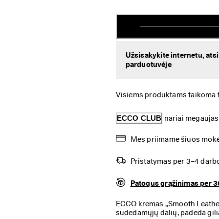
Užsisakykite internetu, ats
parduotuvėje
Visiems produktams taikoma tei
ECCO CLUB
 nariai mėgauja
Mes priimame šiuos mokėj
Pristatymas per 3–4 darb
Patogus grąžinimas per 3
ECCO kremas „Smooth Leather
sudedamųjų dalių, padeda giliai