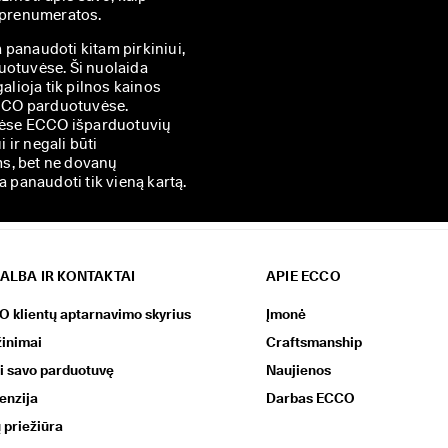
i prenumeratos.
a panaudoti kitam pirkiniui,
duotuvėse. Ši nuolaida
alioja tik pilnos kainos
 ECCO parduotuvėse.
inėse ECCO išparduotuvių
ir negali būti
ms, bet ne dovanų
a panaudoti tik vieną kartą.
ALBA IR KONTAKTAI
APIE ECCO
 klientų aptarnavimo skyrius
Įmonė
inimai
Craftsmanship
i savo parduotuvę
Naujienos
enzija
Darbas ECCO
 priežiūra