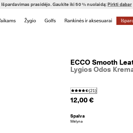
Išpardavimas prasidėjo. Gaukite iki 50 % nuolaidą:
Pirkti dabar
Vaikams
Žygio
Golfs
Rankinės ir aksesuarai
Išpar
tytumėte nuorodas, susijusias su Naujienos
eniu, kad pamatytumėte nuorodas, susijusias su Moteriški
e papildomą meniu, kad pamatytumėte nuorodas, susijusias su Vy
Atidarykite papildomą meniu, kad pamatytumėte nuorodas, susi
Atidarykite papildomą meniu, kad pamatytumėte nu
Atidarykite papildomą meniu, kad pamaty
Atidarykite papildomą meniu, k
Atid
ECCO Smooth Leat
Lygios Odos Krem
(
21
)
12,00 €
Spalva
Mėlyna