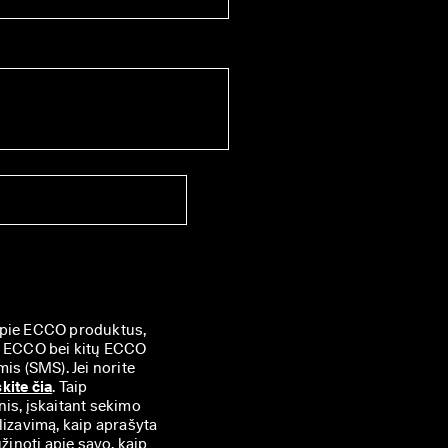
apie ECCO produktus, 
ų ECCO bei kitų ECCO 
s (SMS). Jei norite 
kite čia
. Taip 
is, įskaitant sekimo 
izavimą, kaip aprašyta 
žinoti apie savo, kaip 